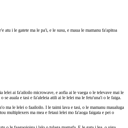
'e atu i le gatete ma le pa'i, e le susu, e maua le mamanu fa'apitoa
elei ai fa'ailoilo microwave, e aofia ai le vaega o le televave mai le
 auala e tasi e fa'aleleia atili ai le lelei ma le fetu'una'i o le faiga.
sa'o ma le lelei o faailoilo. I le taimi lava e tasi, o le mamanu maualuga
 matou multiplexers ma mea e fetaui lelei mo fa'aoga faigata e pei o
utu o le faagaoioiga i lalo o tulaga mamafa. E le gata i lea, o uiga