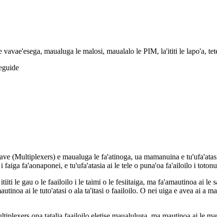
 vavae'esega, maualuga le malosi, maualalo le PIM, la'ititi le lapo'a, tete
veguide
(Multiplexers) e maualuga le fa'atinoga, ua mamanuina e tu'ufa'atasia l
a fa'aonaponei, e tu'ufa'atasia ai le tele o puna'oa fa'ailoilo i totonu o se
iiti le gau o le faailoilo i le taimi o le fesiitaiga, ma fa'amautinoa ai le 
autinoa ai le tuto'atasi o ala ta'itasi o faailoilo. O nei uiga e avea ai a
multiplexers ona tatalia faailoilo eletise maualuluga, ma mautinoa ai le ma