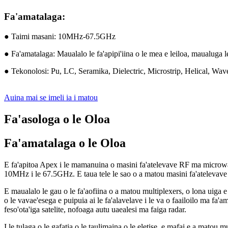
Fa'amatalaga:
● Taimi masani: 10MHz-67.5GHz
● Fa'amatalaga: Maualalo le fa'apipi'iina o le mea e leiloa, maualuga le
● Tekonolosi: Pu, LC, Seramika, Dielectric, Microstrip, Helical, Wa
Auina mai se imeli ia i matou
Fa'asologa o le Oloa
Fa'amatalaga o le Oloa
E fa'apitoa Apex i le mamanuina o masini fa'atelevave RF ma microwave 
10MHz i le 67.5GHz. E taua tele le sao o a matou masini fa'atelevave i faig
E maualalo le gau o le fa'aofiina o a matou multiplexers, o lona uiga e it
o le vavae'esega e puipuia ai le fa'alavelave i le va o faailoilo ma fa'am
feso'ota'iga satelite, nofoaga autu uaealesi ma faiga radar.
I le tulaga o le gafatia o le taulimaina o le eletise, e mafai e a matou 