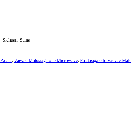
 Sichuan, Saina
 Auala
,
Vaevae Malosiaga o le Microwave
,
Fa'atasiga o le Vaevae Mal