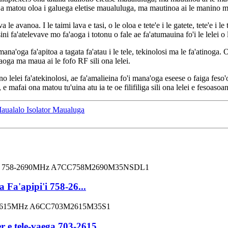
 o a matou oloa i galuega eletise maualuluga, ma mautinoa ai le manino m
le avanoa. I le taimi lava e tasi, o le oloa e tete'e i le gatete, tete'e i l
 fa'atelevave mo fa'aoga i totonu o fale ae fa'atumauina fo'i le lelei o le
a'oga fa'apitoa a tagata fa'atau i le tele, tekinolosi ma le fa'atinoga. O
a'aoga ma maua ai le fofo RF sili ona lelei.
o lelei fa'atekinolosi, ae fa'amalieina fo'i mana'oga eseese o faiga feso'o
 e mafai ona matou tu'uina atu ia te oe filifiliga sili ona lelei e fesoasoa
aualalo Isolator Maualuga
Fa'apipi'i 758-26...
 e tele-vaega 703-2615...