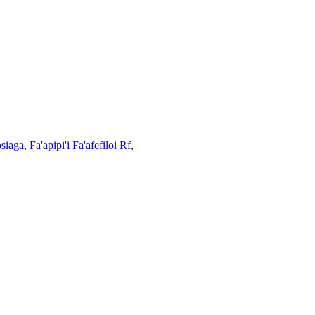
osiaga
,
Fa'apipi'i Fa'afefiloi Rf
,