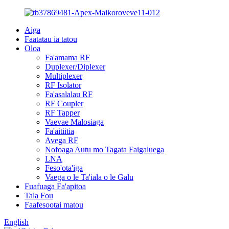
Aiga
Faatatau ia tatou
Oloa
Fa'amama RF
Duplexer/Diplexer
Multiplexer
RF Isolator
Fa'asalalau RF
RF Coupler
RF Tapper
Vaevae Malosiaga
Fa'aitiitia
Avega RF
Nofoaga Autu mo Tagata Faigaluega
LNA
Feso'ota'iga
Vaega o le Ta'iala o le Galu
Fuafuaga Fa'apitoa
Tala Fou
Faafesootai matou
English