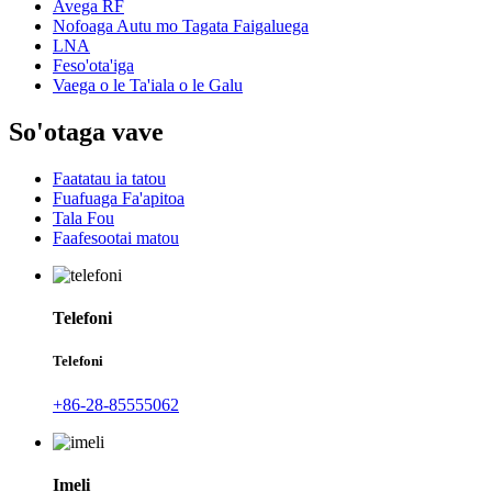
Avega RF
Nofoaga Autu mo Tagata Faigaluega
LNA
Feso'ota'iga
Vaega o le Ta'iala o le Galu
So'otaga vave
Faatatau ia tatou
Fuafuaga Fa'apitoa
Tala Fou
Faafesootai matou
Telefoni
Telefoni
+86-28-85555062
Imeli