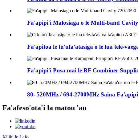
Fa'apipi'i Malosiaga o le Multi-band Cavit
Fa'apitoa le tu'ufa'atasiga o le lua tele-va
Fa'apipi'i Pusa mai le RF Combiner Suppli
80- 520MHz / 694-2700MHz Saina Fa'apipi'i
Fa'afeso'ota'i la matou 'au
Kiliki le Lafo