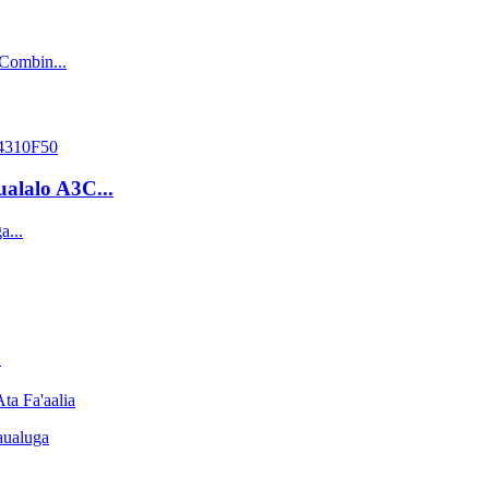
alalo A3C...
.