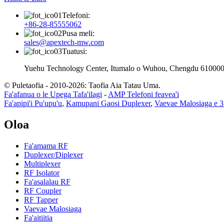
Telefoni:
+86-28-85555062
Pusa meli:
sales@apextech-mw.com
Tuatusi:
Yuehu Technology Center, Itumalo o Wuhou, Chengdu 610000,
© Puletaofia - 2010-2026: Taofia Aia Tatau Uma.
Fa'afanua o le Upega Tafa'ilagi
-
AMP Telefoni feavea'i
Fa'apipi'i Pu'upu'u
,
Kamupani Gaosi Duplexer
,
Vaevae Malosiaga e 3
Oloa
Fa'amama RF
Duplexer/Diplexer
Multiplexer
RF Isolator
Fa'asalalau RF
RF Coupler
RF Tapper
Vaevae Malosiaga
Fa'aitiitia