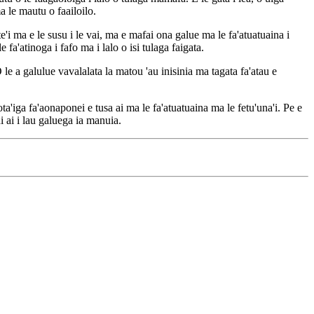
a le mautu o faailoilo.
e te'i ma e le susu i le vai, ma e mafai ona galue ma le fa'atuatuaina i
 fa'atinoga i fafo ma i lalo o isi tulaga faigata.
 le a galulue vavalalata la matou 'au inisinia ma tagata fa'atau e
ta'iga fa'aonaponei e tusa ai ma le fa'atuatuaina ma le fetu'una'i. Pe e
ni ai i lau galuega ia manuia.