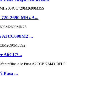
y 720-2690 MHz A...
ega A3CC698M2 ...
er A6CC7...
 Pusa ...