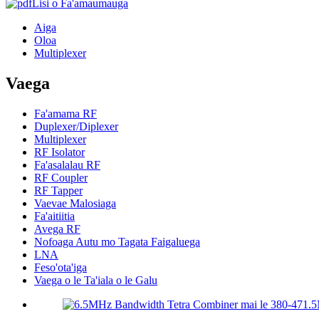
Lisi o Fa'amaumauga
Aiga
Oloa
Multiplexer
Vaega
Fa'amama RF
Duplexer/Diplexer
Multiplexer
RF Isolator
Fa'asalalau RF
RF Coupler
RF Tapper
Vaevae Malosiaga
Fa'aitiitia
Avega RF
Nofoaga Autu mo Tagata Faigaluega
LNA
Feso'ota'iga
Vaega o le Ta'iala o le Galu