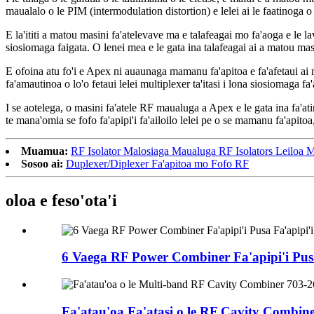
maualalo o le PIM (intermodulation distortion) e lelei ai le faatinoga
E la'ititi a matou masini fa'atelevave ma e talafeagai mo fa'aoga e le lava 
siosiomaga faigata. O lenei mea e le gata ina talafeagai ai a matou masini
E ofoina atu fo'i e Apex ni auaunaga mamanu fa'apitoa e fa'afetaui ai man
fa'amautinoa o lo'o fetaui lelei multiplexer ta'itasi i lona siosiomaga f
I se aotelega, o masini fa'atele RF maualuga a Apex e le gata ina fa'atin
te mana'omia se fofo fa'apipi'i fa'ailoilo lelei pe o se mamanu fa'apitoa,
Muamua:
RF Isolator Malosiaga Maualuga RF Isolators Leiloa M
Sosoo ai:
Duplexer/Diplexer Fa'apitoa mo Fofo RF
oloa e feso'ota'i
6 Vaega RF Power Combiner Fa'apipi'i Pusa 
Fa'atau'oa Fa'atasi o le RF Cavity Combiner