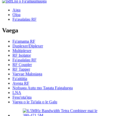
Lisi o Fa'amaumauga
Aiga
Oloa
Fa'asalalau RF
Vaega
Fa'amama RF
Duplexer/Diplexer
Multiplexer
RF Isolator
Fa'asalalau RF
RF Coupler
RF Tapper
Vaevae Malosiaga
Fa'aitiitia
Avega RF
Nofoaga Autu mo Tagata Faigaluega
LNA
Feso'ota'iga
Vaega o le Ta'iala o le Galu