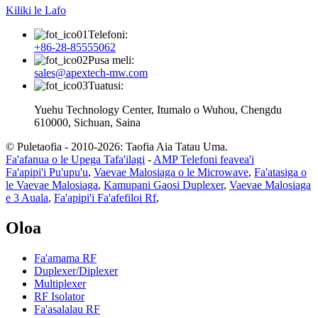
Kiliki le Lafo
Telefoni:
+86-28-85555062
Pusa meli:
sales@apextech-mw.com
Tuatusi:
Yuehu Technology Center, Itumalo o Wuhou, Chengdu
610000, Sichuan, Saina
© Puletaofia - 2010-2026: Taofia Aia Tatau Uma.
Fa'afanua o le Upega Tafa'ilagi
-
AMP Telefoni feavea'i
Fa'apipi'i Pu'upu'u
,
Vaevae Malosiaga o le Microwave
,
Fa'atasiga o
le Vaevae Malosiaga
,
Kamupani Gaosi Duplexer
,
Vaevae Malosiaga
e 3 Auala
,
Fa'apipi'i Fa'afefiloi Rf
,
Oloa
Fa'amama RF
Duplexer/Diplexer
Multiplexer
RF Isolator
Fa'asalalau RF