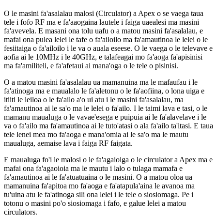
O le masini fa'asalalau malosi (Circulator) a Apex o se vaega taua
tele i fofo RF ma e fa'aaogaina lautele i faiga uaealesi ma masini
fa'avevela. E masani ona tolu uafu o a matou masini fa'asalalau, e
mafai ona pulea lelei le tafe o fa'ailoilo ma fa'amautinoa le lelei o le
fesiitaiga o fa'ailoilo i le va o auala eseese. O le vaega o le televave e
aofia ai le 10MHz i le 40GHz, e talafeagai mo fa'aoga fa'apisinisi
ma fa'amiliteli, e fa'afetaui ai mana'oga o le tele o pisinisi.
O a matou masini fa'asalalau ua mamanuina ma le mafaufau i le
fa'atinoga ma e maualalo le fa'aletonu o le fa'aofiina, o lona uiga e
itiiti le leiloa o le fa'ailo a'o ui atu i le masini fa'asalalau, ma
fa'amautinoa ai le sa'o ma le lelei o fa'ailo. I le taimi lava e tasi, o le
mamanu maualuga o le vavae'esega e puipuia ai le fa'alavelave i le
va o fa'ailo ma fa'amautinoa ai le tuto'atasi o ala fa'ailo ta'itasi. E taua
tele lenei mea mo fa'aoga e mana'omia ai le sa'o ma le mautu
maualuga, aemaise lava i faiga RF faigata.
E maualuga fo'i le malosi o le fa'agaioiga o le circulator a Apex ma e
mafai ona fa'agaoioia ma le mautu i lalo o tulaga mamafa e
fa'amautinoa ai le fa'atuatuaina o le masini. O a matou oloa ua
mamanuina fa'apitoa mo fa'aoga e fa'atapula'aina le avanoa ma
tu'uina atu le fa'atinoga sili ona lelei i le tele o siosiomaga. Pe i
totonu o masini po'o siosiomaga i fafo, e galue lelei a matou
circulators.