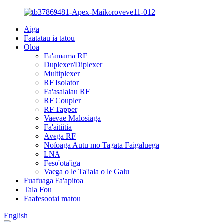
Aiga
Faatatau ia tatou
Oloa
Fa'amama RF
Duplexer/Diplexer
Multiplexer
RF Isolator
Fa'asalalau RF
RF Coupler
RF Tapper
Vaevae Malosiaga
Fa'aitiitia
Avega RF
Nofoaga Autu mo Tagata Faigaluega
LNA
Feso'ota'iga
Vaega o le Ta'iala o le Galu
Fuafuaga Fa'apitoa
Tala Fou
Faafesootai matou
English