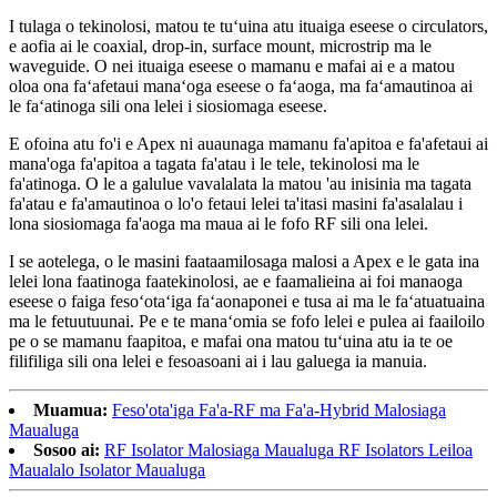
I tulaga o tekinolosi, matou te tuʻuina atu ituaiga eseese o circulators,
e aofia ai le coaxial, drop-in, surface mount, microstrip ma le
waveguide. O nei ituaiga eseese o mamanu e mafai ai e a matou
oloa ona faʻafetaui manaʻoga eseese o faʻaoga, ma faʻamautinoa ai
le faʻatinoga sili ona lelei i siosiomaga eseese.
E ofoina atu fo'i e Apex ni auaunaga mamanu fa'apitoa e fa'afetaui ai
mana'oga fa'apitoa a tagata fa'atau i le tele, tekinolosi ma le
fa'atinoga. O le a galulue vavalalata la matou 'au inisinia ma tagata
fa'atau e fa'amautinoa o lo'o fetaui lelei ta'itasi masini fa'asalalau i
lona siosiomaga fa'aoga ma maua ai le fofo RF sili ona lelei.
I se aotelega, o le masini faataamilosaga malosi a Apex e le gata ina
lelei lona faatinoga faatekinolosi, ae e faamalieina ai foi manaoga
eseese o faiga fesoʻotaʻiga faʻaonaponei e tusa ai ma le faʻatuatuaina
ma le fetuutuunai. Pe e te manaʻomia se fofo lelei e pulea ai faailoilo
pe o se mamanu faapitoa, e mafai ona matou tuʻuina atu ia te oe
filifiliga sili ona lelei e fesoasoani ai i lau galuega ia manuia.
Muamua:
Feso'ota'iga Fa'a-RF ma Fa'a-Hybrid Malosiaga
Maualuga
Sosoo ai:
RF Isolator Malosiaga Maualuga RF Isolators Leiloa
Maualalo Isolator Maualuga