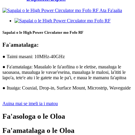
Sapalai o le High Power Circulator mo Fofo RF
Fa'amatalaga:
● Taimi masani: 10MHz-40GHz
● Fa'amatalaga: Maualalo le fa'aofiina o le eletise, maualuga le
saoasaoa, maualuga le vavae'eseina, maualuga le malosi, la'ititi le
lapo'a, tete'e atu i le gatete ma le pa'i, e maua le mamanu fa'apitoa
● Ituaiga: Coaxial, Drop-in, Surface Mount, Microstrip, Waveguide
Auina mai se imeli ia i matou
Fa'asologa o le Oloa
Fa'amatalaga o le Oloa