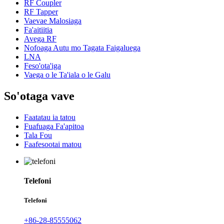
RF Coupler
RF Tapper
Vaevae Malosiaga
Fa'aitiitia
Avega RF
Nofoaga Autu mo Tagata Faigaluega
LNA
Feso'ota'iga
Vaega o le Ta'iala o le Galu
So'otaga vave
Faatatau ia tatou
Fuafuaga Fa'apitoa
Tala Fou
Faafesootai matou
Telefoni
Telefoni
+86-28-85555062