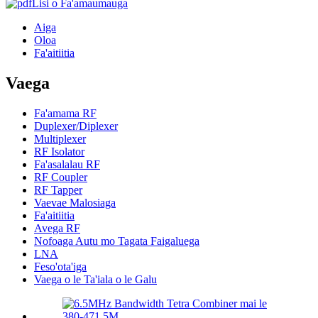
Lisi o Fa'amaumauga
Aiga
Oloa
Fa'aitiitia
Vaega
Fa'amama RF
Duplexer/Diplexer
Multiplexer
RF Isolator
Fa'asalalau RF
RF Coupler
RF Tapper
Vaevae Malosiaga
Fa'aitiitia
Avega RF
Nofoaga Autu mo Tagata Faigaluega
LNA
Feso'ota'iga
Vaega o le Ta'iala o le Galu