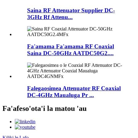
Saina RF Attenuator Supplier DC-
3GHz Rf Attenu...
Fa'amama Fa'amama RF Coaxial
Saina DC-50GHz AATDC50G2....
Falegaosimea Attenuator RF Coaxial
DC-4GHz Maualuga Pr ...
Fa'afeso'ota'i la matou 'au
Kiliki le Lafo