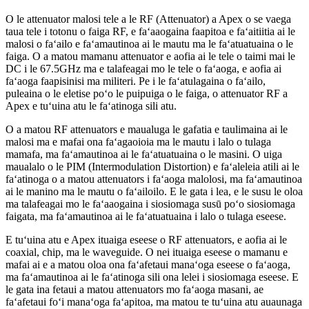
O le attenuator malosi tele a le RF (Attenuator) a Apex o se vaega
taua tele i totonu o faiga RF, e faʻaaogaina faapitoa e faʻaitiitia ai le
malosi o faʻailo e faʻamautinoa ai le mautu ma le faʻatuatuaina o le
faiga. O a matou mamanu attenuator e aofia ai le tele o taimi mai le
DC i le 67.5GHz ma e talafeagai mo le tele o faʻaoga, e aofia ai
faʻaoga faapisinisi ma militeri. Pe i le faʻatulagaina o faʻailo,
puleaina o le eletise poʻo le puipuiga o le faiga, o attenuator RF a
Apex e tuʻuina atu le faʻatinoga sili atu.
O a matou RF attenuators e maualuga le gafatia e taulimaina ai le
malosi ma e mafai ona faʻagaoioia ma le mautu i lalo o tulaga
mamafa, ma faʻamautinoa ai le faʻatuatuaina o le masini. O uiga
maualalo o le PIM (Intermodulation Distortion) e faʻaleleia atili ai le
faʻatinoga o a matou attenuators i faʻaoga malolosi, ma faʻamautinoa
ai le manino ma le mautu o faʻailoilo. E le gata i lea, e le susu le oloa
ma talafeagai mo le faʻaaogaina i siosiomaga susū poʻo siosiomaga
faigata, ma faʻamautinoa ai le faʻatuatuaina i lalo o tulaga eseese.
E tuʻuina atu e Apex ituaiga eseese o RF attenuators, e aofia ai le
coaxial, chip, ma le waveguide. O nei ituaiga eseese o mamanu e
mafai ai e a matou oloa ona faʻafetaui manaʻoga eseese o faʻaoga,
ma faʻamautinoa ai le faʻatinoga sili ona lelei i siosiomaga eseese. E
le gata ina fetaui a matou attenuators mo faʻaoga masani, ae
faʻafetaui foʻi manaʻoga faʻapitoa, ma matou te tuʻuina atu auaunaga