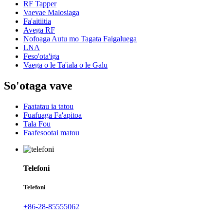
RF Tapper
Vaevae Malosiaga
Fa'aitiitia
Avega RF
Nofoaga Autu mo Tagata Faigaluega
LNA
Feso'ota'iga
Vaega o le Ta'iala o le Galu
So'otaga vave
Faatatau ia tatou
Fuafuaga Fa'apitoa
Tala Fou
Faafesootai matou
Telefoni
Telefoni
+86-28-85555062