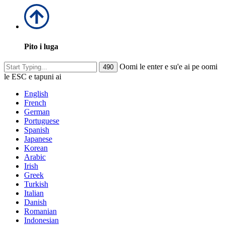
Pito i luga
Oomi le enter e su'e ai pe oomi
le ESC e tapuni ai
English
French
German
Portuguese
Spanish
Japanese
Korean
Arabic
Irish
Greek
Turkish
Italian
Danish
Romanian
Indonesian