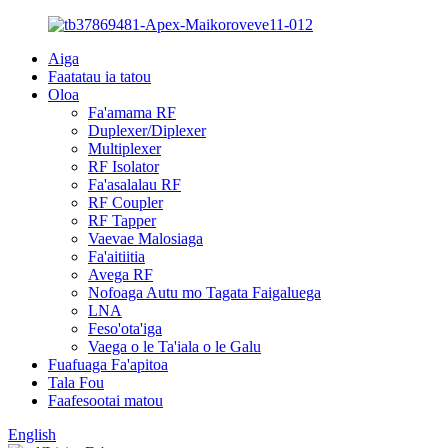
Aiga
Faatatau ia tatou
Oloa
Fa'amama RF
Duplexer/Diplexer
Multiplexer
RF Isolator
Fa'asalalau RF
RF Coupler
RF Tapper
Vaevae Malosiaga
Fa'aitiitia
Avega RF
Nofoaga Autu mo Tagata Faigaluega
LNA
Feso'ota'iga
Vaega o le Ta'iala o le Galu
Fuafuaga Fa'apitoa
Tala Fou
Faafesootai matou
English