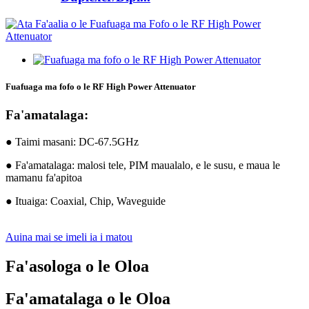
Fuafuaga ma fofo o le RF High Power Attenuator
Fa'amatalaga:
● Taimi masani: DC-67.5GHz
● Fa'amatalaga: malosi tele, PIM maualalo, e le susu, e maua le
mamanu fa'apitoa
● Ituaiga: Coaxial, Chip, Waveguide
Auina mai se imeli ia i matou
Fa'asologa o le Oloa
Fa'amatalaga o le Oloa