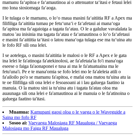
mamanu faʻapitoa e faʻamautinoa ai o attenuator taʻitasi e fetaui lelei
mo lona siosiomaga faʻaoga.
I le tulaga o le mamanu, o loʻo maua masini faʻaitiitia RF a Apex ma
filifiliga faʻaitiitia tumau pe fetuʻunaʻi e faʻafetaui ai manaʻoga
faʻapitoa ma faʻagaioiga a tagata faʻatau. O le a galulue vavalalata la
matou 'au inisinia ma tagata faʻatau e faʻamautinoa o loʻo faʻafetaui
e masini faʻaitiitia taʻitasi o latou manaʻoga tulaga ese ma tuʻuina atu
le fofo RF sili ona lelei.
I se aotelega, o masini fa'aitiitia le malosi o le RF a Apex e le gata
ina lelei le fa'atinoga fa'atekinolosi, ae fa'afetaia'ia fo'i mana'oga
eseese o faiga fa'aonaponei e tusa ai ma le fa'atuatuaina ma le
fetu'una'i. Pe e te mana'omia se fofo lelei mo le fa'aleleia atili o
fa'ailoilo po'o se mamanu fa'apitoa, e mafai ona matou tu'uina atu ia
te oe filifiliga sili ona lelei e fesoasoani ai i lau galuega faatino ia
manuia. O la matou sini ia tu'uina atu i tagata fa'atau oloa ma
auaunaga sili ona lelei e fa'amautinoa ai le manuia o le fa'atinoina o
galuega faatino ta'itasi.
Muamua:
Kamupani gaosi oloa o le vaega o le Waveguide a
Saina mo fofo RF
Sosoo ai:
Vaevaega Malosiaga RF Maualuga / Vaevaega
Malosiaga mo Faiga RF Maualuga