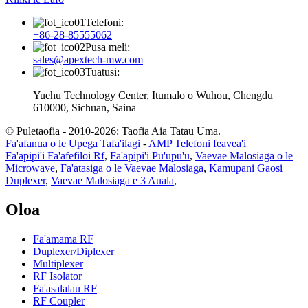
Telefoni:
+86-28-85555062
Pusa meli:
sales@apextech-mw.com
Tuatusi:
Yuehu Technology Center, Itumalo o Wuhou, Chengdu
610000, Sichuan, Saina
© Puletaofia - 2010-2026: Taofia Aia Tatau Uma.
Fa'afanua o le Upega Tafa'ilagi
-
AMP Telefoni feavea'i
Fa'apipi'i Fa'afefiloi Rf
,
Fa'apipi'i Pu'upu'u
,
Vaevae Malosiaga o le
Microwave
,
Fa'atasiga o le Vaevae Malosiaga
,
Kamupani Gaosi
Duplexer
,
Vaevae Malosiaga e 3 Auala
,
Oloa
Fa'amama RF
Duplexer/Diplexer
Multiplexer
RF Isolator
Fa'asalalau RF
RF Coupler