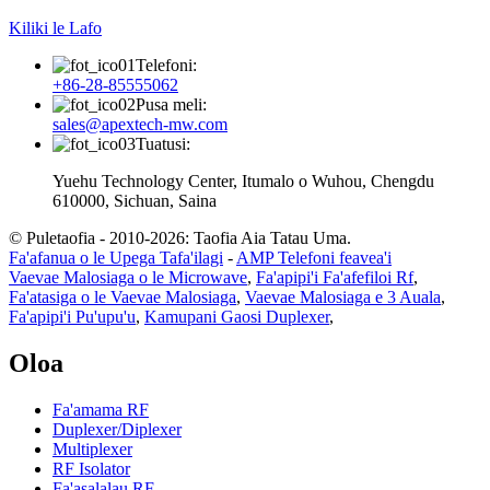
Kiliki le Lafo
Telefoni:
+86-28-85555062
Pusa meli:
sales@apextech-mw.com
Tuatusi:
Yuehu Technology Center, Itumalo o Wuhou, Chengdu
610000, Sichuan, Saina
© Puletaofia - 2010-2026: Taofia Aia Tatau Uma.
Fa'afanua o le Upega Tafa'ilagi
-
AMP Telefoni feavea'i
Vaevae Malosiaga o le Microwave
,
Fa'apipi'i Fa'afefiloi Rf
,
Fa'atasiga o le Vaevae Malosiaga
,
Vaevae Malosiaga e 3 Auala
,
Fa'apipi'i Pu'upu'u
,
Kamupani Gaosi Duplexer
,
Oloa
Fa'amama RF
Duplexer/Diplexer
Multiplexer
RF Isolator
Fa'asalalau RF