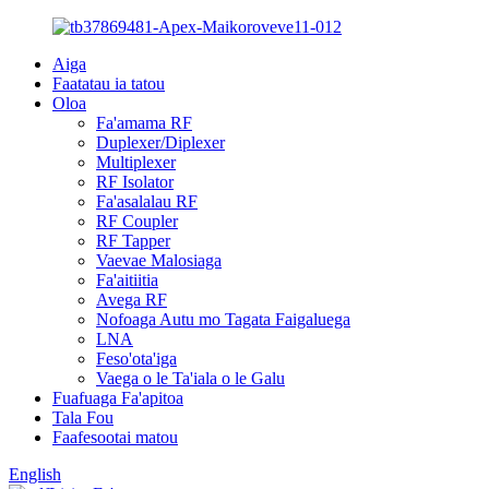
Aiga
Faatatau ia tatou
Oloa
Fa'amama RF
Duplexer/Diplexer
Multiplexer
RF Isolator
Fa'asalalau RF
RF Coupler
RF Tapper
Vaevae Malosiaga
Fa'aitiitia
Avega RF
Nofoaga Autu mo Tagata Faigaluega
LNA
Feso'ota'iga
Vaega o le Ta'iala o le Galu
Fuafuaga Fa'apitoa
Tala Fou
Faafesootai matou
English