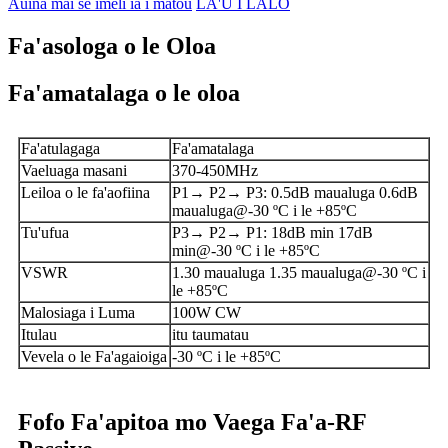
Auina mai se imeli ia i matou
LA'U I LALO
Fa'asologa o le Oloa
Fa'amatalaga o le oloa
Fa'atulagaga
Fa'amatalaga
Vaeluaga masani
370-450MHz
Leiloa o le fa'aofiina
P1→ P2→ P3: 0.5dB maualuga 0.6dB
maualuga@-30 ºC i le +85ºC
Tu'ufua
P3→ P2→ P1: 18dB min 17dB
min@-30 ºC i le +85ºC
VSWR
1.30 maualuga 1.35 maualuga@-30 ºC i
le +85ºC
Malosiaga i Luma
100W CW
Itulau
itu taumatau
Vevela o le Fa'agaioiga
-30 ºC i le +85ºC
Fofo Fa'apitoa mo Vaega Fa'a-RF