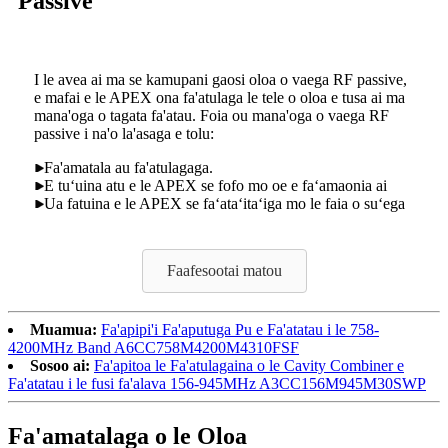
Passive
I le avea ai ma se kamupani gaosi oloa o vaega RF passive,
e mafai e le APEX ona fa'atulaga le tele o oloa e tusa ai ma
mana'oga o tagata fa'atau. Foia ou mana'oga o vaega RF
passive i na'o la'asaga e tolu:
Fa'amatala au fa'atulagaga.
E tuʻuina atu e le APEX se fofo mo oe e faʻamaonia ai
Ua fatuina e le APEX se faʻataʻitaʻiga mo le faia o suʻega
Faafesootai matou
Muamua:
Fa'apipi'i Fa'aputuga Pu e Fa'atatau i le 758-
4200MHz Band A6CC758M4200M4310FSF
Sosoo ai:
Fa'apitoa le Fa'atulagaina o le Cavity Combiner e
Fa'atatau i le fusi fa'alava 156-945MHz A3CC156M945M30SWP
Fa'amatalaga o le Oloa