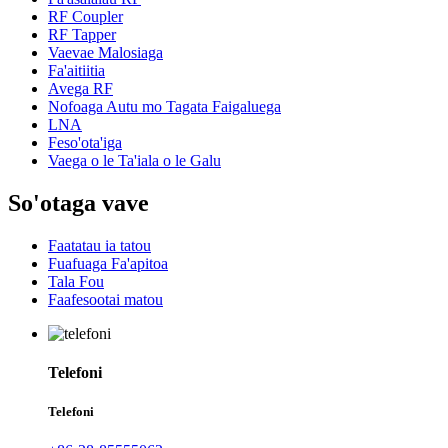
RF Coupler
RF Tapper
Vaevae Malosiaga
Fa'aitiitia
Avega RF
Nofoaga Autu mo Tagata Faigaluega
LNA
Feso'ota'iga
Vaega o le Ta'iala o le Galu
So'otaga vave
Faatatau ia tatou
Fuafuaga Fa'apitoa
Tala Fou
Faafesootai matou
Telefoni
Telefoni