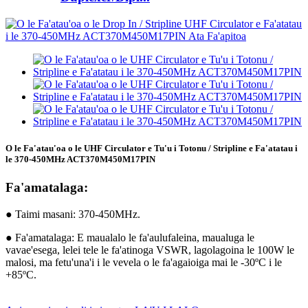
O le Fa'atau'oa o le UHF Circulator e Tu'u i Totonu / Stripline e Fa'atatau i
le 370-450MHz ACT370M450M17PIN
Fa'amatalaga:
● Taimi masani: 370-450MHz.
● Fa'amatalaga: E maualalo le fa'aulufaleina, maualuga le
vavae'esega, lelei tele le fa'atinoga VSWR, lagolagoina le 100W le
malosi, ma fetu'una'i i le vevela o le fa'agaioiga mai le -30ºC i le
+85ºC.