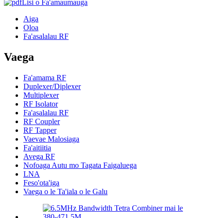
Lisi o Fa'amaumauga
Aiga
Oloa
Fa'asalalau RF
Vaega
Fa'amama RF
Duplexer/Diplexer
Multiplexer
RF Isolator
Fa'asalalau RF
RF Coupler
RF Tapper
Vaevae Malosiaga
Fa'aitiitia
Avega RF
Nofoaga Autu mo Tagata Faigaluega
LNA
Feso'ota'iga
Vaega o le Ta'iala o le Galu