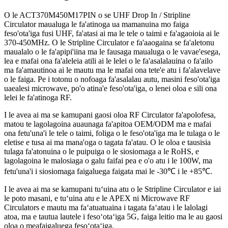
O le ACT370M450M17PIN o se UHF Drop In / Stripline
Circulator maualuga le fa'atinoga ua mamanuina mo faiga
feso'ota'iga fusi UHF, fa'atasi ai ma le tele o taimi e fa'agaoioia ai le
370-450MHz. O le Stripline Circulator e fa'aaogaina se fa'aletonu
maualalo o le fa'apipi'iina ma le fausaga maualuga o le vavae'esega,
lea e mafai ona fa'aleleia atili ai le lelei o le fa'asalalauina o fa'ailo
ma fa'amautinoa ai le mautu ma le mafai ona tete'e atu i fa'alavelave
o le faiga. Pe i totonu o nofoaga fa'asalalau autu, masini feso'ota'iga
uaealesi microwave, po'o atina'e feso'ota'iga, o lenei oloa e sili ona
lelei le fa'atinoga RF.
I le avea ai ma se kamupani gaosi oloa RF Circulator fa'apolofesa,
matou te lagolagoina auaunaga fa'apitoa OEM/ODM ma e mafai
ona fetu'una'i le tele o taimi, foliga o le feso'ota'iga ma le tulaga o le
eletise e tusa ai ma mana'oga o tagata fa'atau. O le oloa e tausisia
tulaga fa'atonuina o le puipuiga o le siosiomaga a le RoHS, e
lagolagoina le malosiaga o galu faifai pea e o'o atu i le 100W, ma
fetu'una'i i siosiomaga faigaluega faigata mai le -30℃ i le +85℃.
I le avea ai ma se kamupani tuʻuina atu o le Stripline Circulator e iai
le poto masani, e tuʻuina atu e le APEX ni Microwave RF
Circulators e mautu ma faʻatuatuaina i tagata faʻatau i le lalolagi
atoa, ma e tautua lautele i fesoʻotaʻiga 5G, faiga leitio ma le au gaosi
oloa o meafaigaluega fesoʻotaʻiga.